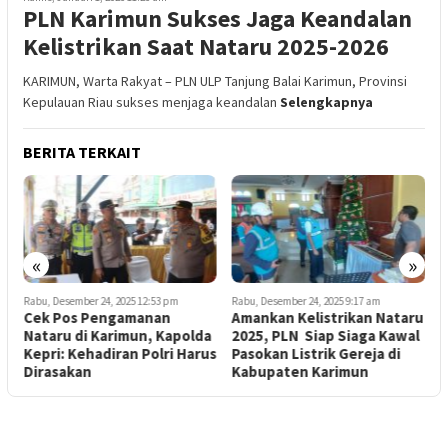
PLN Karimun Sukses Jaga Keandalan
Kelistrikan Saat Nataru 2025-2026
KARIMUN, Warta Rakyat – PLN ULP Tanjung Balai Karimun, Provinsi
Kepulauan Riau sukses menjaga keandalan
Selengkapnya
BERITA TERKAIT
«
»
Rabu, Desember 24, 2025 12:53 pm
Rabu, Desember 24, 2025 9:17 am
S
Cek Pos Pengamanan
Amankan Kelistrikan Nataru
P
Nataru di Karimun, Kapolda
2025, PLN Siap Siaga Kawal
Kepri: Kehadiran Polri Harus
Pasokan Listrik Gereja di
B
Dirasakan
Kabupaten Karimun