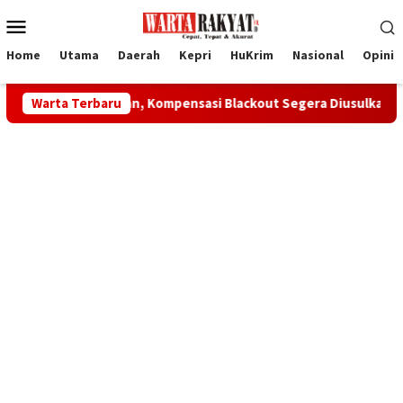
Loncat
Menu
ke
Mobile
konten
Home
Utama
Daerah
Kepri
HuKrim
Nasional
Opini
u Pelanggan, Kompensasi Blackout Segera Diusulkan ke Pusat
Warta Terbaru