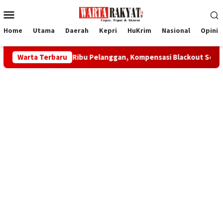
Loncat
Menu
ke
Mobile
konten
Home
Utama
Daerah
Kepri
HuKrim
Nasional
Opini
rifikasi 60 Ribu Pelanggan, Kompensasi Blackout Segera Diusulk
Warta Terbaru