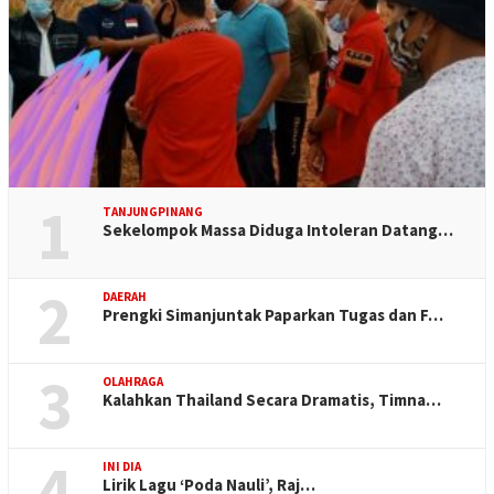
1
TANJUNGPINANG
Sekelompok Massa Diduga Intoleran Datang…
2
DAERAH
Prengki Simanjuntak Paparkan Tugas dan F…
3
OLAHRAGA
Kalahkan Thailand Secara Dramatis, Timna…
4
INI DIA
Lirik Lagu ‘Poda Nauli’, Raj…