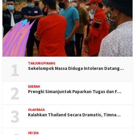
1
TANJUNGPINANG
Sekelompok Massa Diduga Intoleran Datang…
2
DAERAH
Prengki Simanjuntak Paparkan Tugas dan F…
3
OLAHRAGA
Kalahkan Thailand Secara Dramatis, Timna…
INI DIA