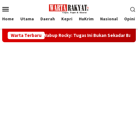
Loncat
Menu
ke
Mobile
konten
Home
Utama
Daerah
Kepri
HuKrim
Nasional
Opini
mun 2026, Wabup Rocky: Tugas Ini Bukan Sekadar Baris-Berbaris
Warta Terbaru