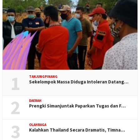
1
TANJUNGPINANG
Sekelompok Massa Diduga Intoleran Datang…
2
DAERAH
Prengki Simanjuntak Paparkan Tugas dan F…
3
OLAHRAGA
Kalahkan Thailand Secara Dramatis, Timna…