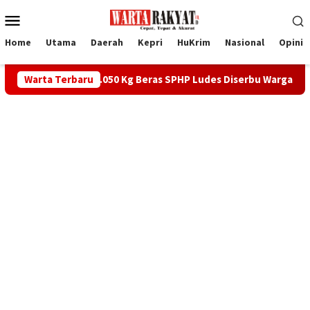
Loncat
Menu
ke
Mobile
konten
Home
Utama
Daerah
Kepri
HuKrim
Nasional
Opini
k Meral, 1.050 Kg Beras SPHP Ludes Diserbu Warga
Warta Terbaru
PS Ka