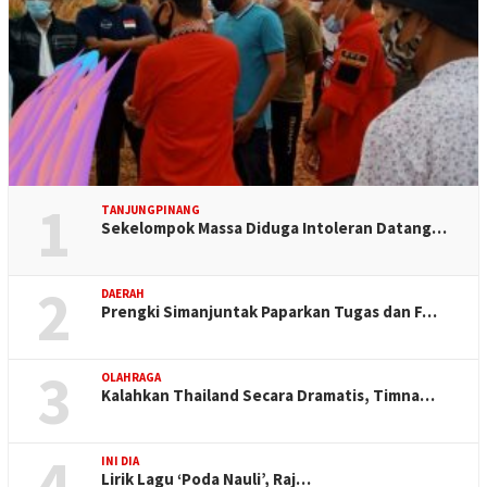
1
TANJUNGPINANG
Sekelompok Massa Diduga Intoleran Datang…
2
DAERAH
Prengki Simanjuntak Paparkan Tugas dan F…
3
OLAHRAGA
Kalahkan Thailand Secara Dramatis, Timna…
4
INI DIA
Lirik Lagu ‘Poda Nauli’, Raj…