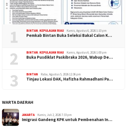
1
BINTAN
,
KEPULAUAN RIAU
Kamis, Agustus 6, 2026 1:10 pm
Pemkab Bintan Buka Seleksi Bakal Calon K…
2
BINTAN
,
KEPULAUAN RIAU
Kamis, Agustus 6, 2026 1:00 pm
Buka Pusdiklat Paskibraka 2026, Wabup De…
3
BINTAN
Rabu, Agustus 5, 2026 12:36 pm
Tinjau Lokasi DAK, Hafizha Rahmadhani Pa…
WARTA DAERAH
JAKARTA
Kamis, Juli 2, 2026 7:33 pm
Imigrasi Gandeng KPK untuk Pembenahan In…